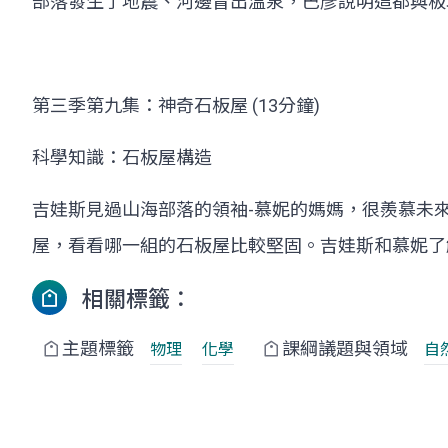
部落發生了地震、河邊冒出溫泉，巴彥說明這都與板
第三季第九集：神奇石板屋 (13分鐘)
科學知識：石板屋構造
吉娃斯見過山海部落的領袖-慕妮的媽媽，很羨慕未
屋，看看哪一組的石板屋比較堅固。吉娃斯和慕妮了
相關標籤：
主題標籤
課綱議題與領域
物理
化學
自