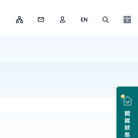
:::
開館狀態