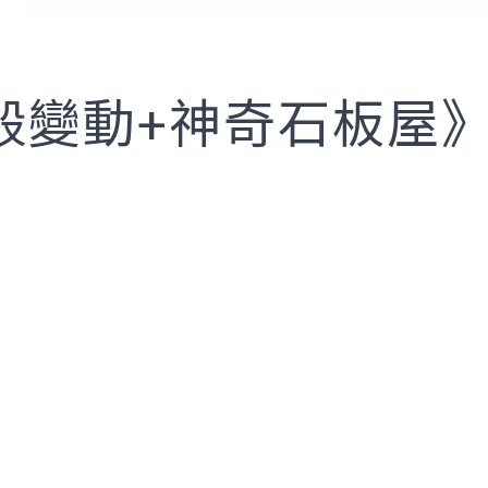
殼變動+神奇石板屋