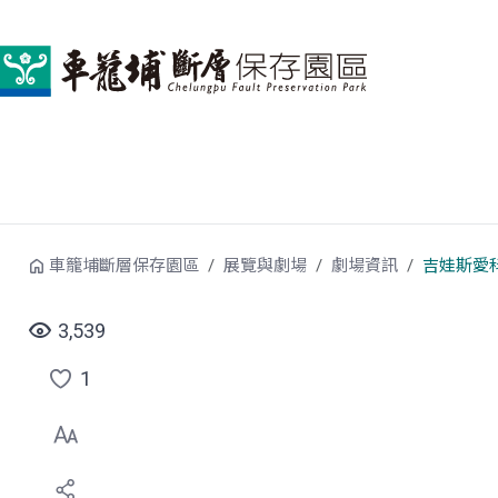
跳到中央內容區塊
車籠埔斷層保存園區
展覽與劇場
劇場資訊
吉娃斯愛
3,539
1
點
選
喜