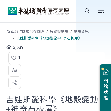
跳到中央內容區塊
全
站
車籠埔斷層保存園區
展覽與劇場
劇場資訊
搜
吉娃斯愛科學《地殼變動+神奇石板屋》
尋
3,539
1
點
選
喜
開館狀態
歡
吉娃斯愛科學《地殼變動
+神奇石板屋》