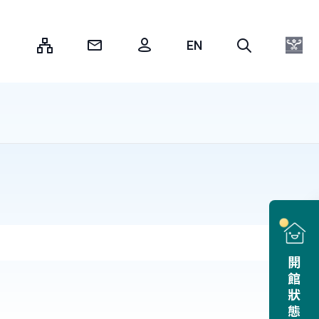
:::
開館狀態