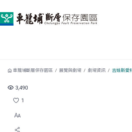
跳到中央內容區塊
車籠埔斷層保存園區
展覽與劇場
劇場資訊
吉娃斯愛
3,490
1
點
選
喜