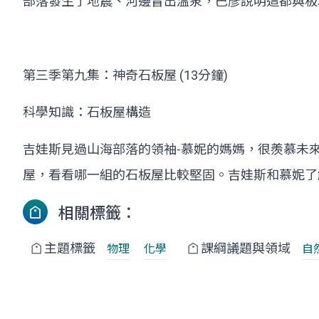
部落發生了地震、河邊冒出溫泉，巴彥說明這都與板
第三季第九集：神奇石板屋 (13分鐘)
科學知識：石板屋構造
吉娃斯見過山海部落的領袖-慕妮的媽媽，很羨慕未
屋，看看哪一組的石板屋比較堅固。吉娃斯和慕妮了
相關標籤：
主題標籤
課綱議題與領域
物理
化學
自