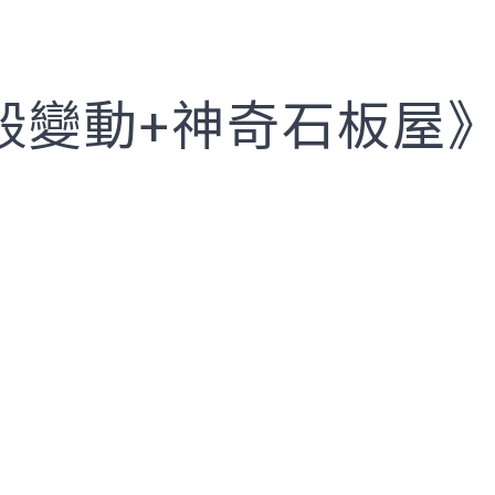
殼變動+神奇石板屋