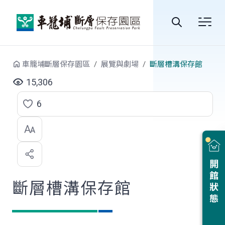
跳到中央內容區塊
全
站
車籠埔斷層保存園區
展覽與劇場
斷層槽溝保存館
搜
15,306
尋
6
點
選
喜
開館狀態
歡
斷層槽溝保存館