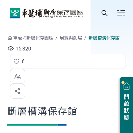
跳到中央內容區塊
全
站
車籠埔斷層保存園區
展覽與劇場
斷層槽溝保存館
搜
15,320
尋
6
點
選
喜
開館狀態
歡
斷層槽溝保存館