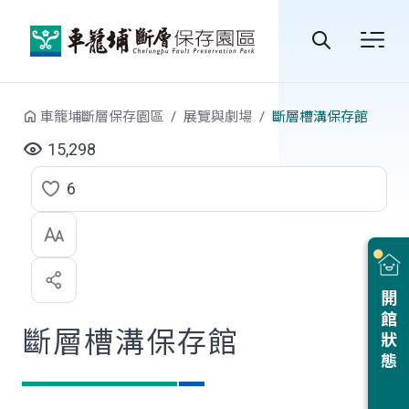
跳到中央內容區塊
全
站
車籠埔斷層保存園區
展覽與劇場
斷層槽溝保存館
搜
15,298
尋
6
點
選
喜
開館狀態
歡
斷層槽溝保存館