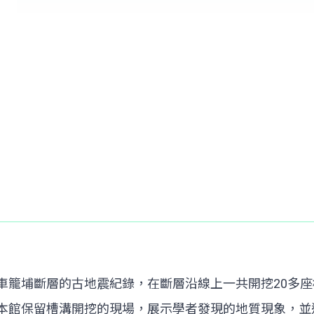
車籠埔斷層的古地震紀錄，在斷層沿線上一共開挖20多
本館保留槽溝開挖的現場，展示學者發現的地質現象，並透