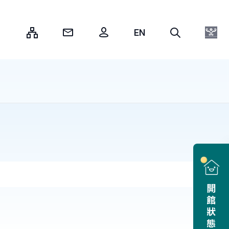
:::
開館狀態