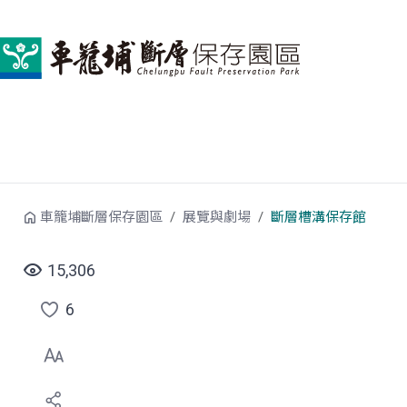
跳到中央內容區塊
車籠埔斷層保存園區
展覽與劇場
斷層槽溝保存館
15,306
6
點
選
喜