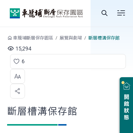
跳到中央內容區塊
全
站
車籠埔斷層保存園區
展覽與劇場
斷層槽溝保存館
搜
15,294
尋
6
點
選
喜
開館狀態
歡
斷層槽溝保存館