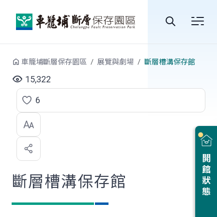
跳到中央內容區塊
全
站
車籠埔斷層保存園區
展覽與劇場
斷層槽溝保存館
搜
15,322
尋
6
點
選
喜
開館狀態
歡
斷層槽溝保存館