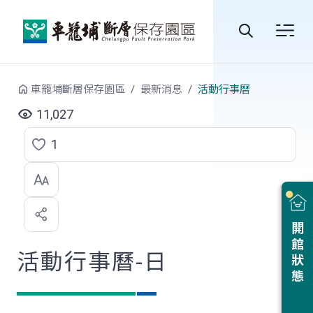
跳到中央內容區塊
全
站
車籠埔斷層保存園區
最新消息
活動行事曆
搜
11,027
尋
1
點
選
喜
開館狀態
歡
活動行事曆-日