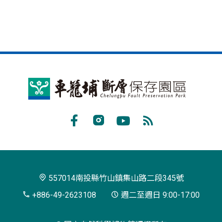
車
籠
埔
Facebook
Instagram
Youtube
RSS
斷
訂
層
閱
保
557014南投縣竹山鎮集山路二段345號
存
+886-49-2623108
週二至週日 9:00-17:00
園