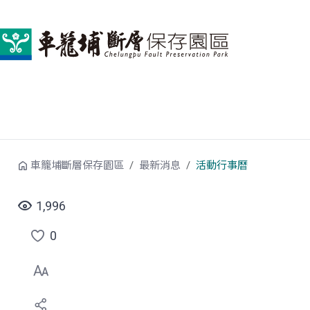
跳到中央內容區塊
車籠埔斷層保存園區
最新消息
活動行事曆
1,996
0
點
選
喜