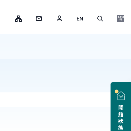
:::
開館狀態