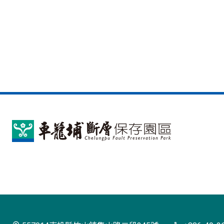
車
籠
埔
斷
層
保