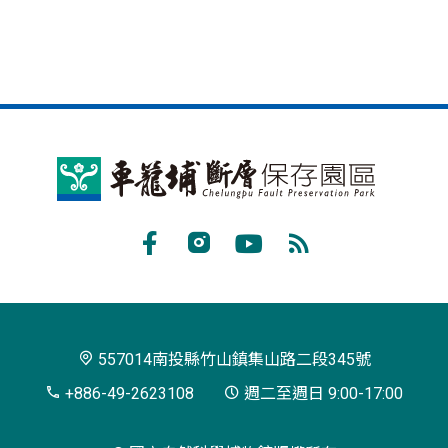
車
籠
埔
Facebook
Instagram
Youtube
RSS
斷
訂
層
閱
保
557014南投縣竹山鎮集山路二段345號
存
+886-49-2623108
週二至週日 9:00-17:00
園