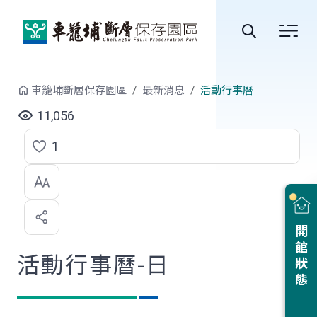
跳到中央內容區塊
全
站
車籠埔斷層保存園區
最新消息
活動行事曆
搜
11,056
尋
1
點
選
喜
開館狀態
歡
活動行事曆-日