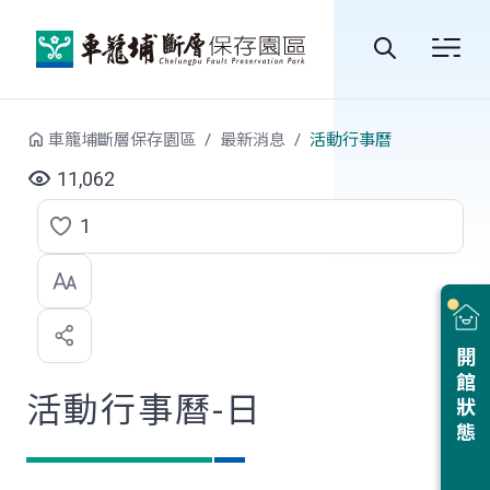
跳到中央內容區塊
全
站
車籠埔斷層保存園區
最新消息
活動行事曆
搜
11,062
尋
1
點
選
喜
開館狀態
歡
活動行事曆-日