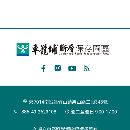
車
籠
埔
Facebook
Instagram
Youtube
RSS
斷
訂
層
閱
保
557014南投縣竹山鎮集山路二段345號
存
+886-49-2623108
週二至週日 9:00-17:00
園
© 國立自然科學博物館版權所有