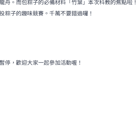
龍舟。而包粽子的必備材料「竹葉」本次科教的焦點啦！
投粽子的趣味競賽。千萬不要錯過囉！
暫停，歡迎大家一起參加活動喔！