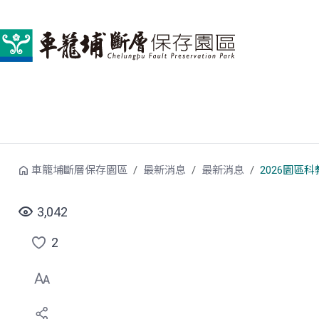
跳到中央內容區塊
車籠埔斷層保存園區
最新消息
最新消息
2026園區
3,042
2
點
選
喜