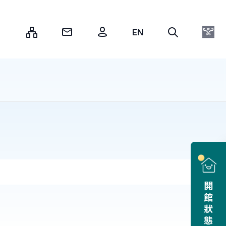
:::
開館狀態