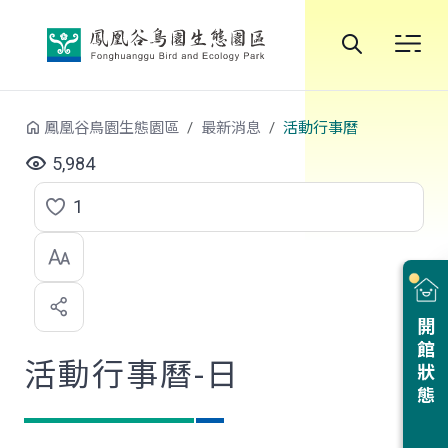
跳到中央內容區塊
全
站
鳳凰谷鳥園生態園區
最新消息
活動行事曆
搜
5,984
尋
1
點
選
喜
開館狀態
歡
活動行事曆-日