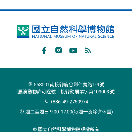
鳳
凰
谷
Facebook
Instagram
Youtube
RSS
鳥
訂
園
閱
生
558001南投縣鹿谷鄉仁義路1-9號
(展演動物許可證號：投縣動展業字第109003號)
態
+886-49-2750974
園
週二至週日 9:00-17:00(每週一及除夕休園)
區
© 國立自然科學博物館版權所有