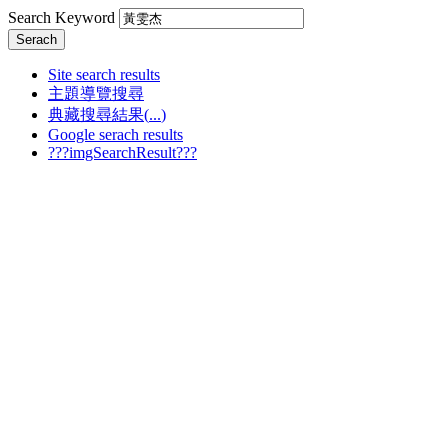
Search Keyword
Serach
Site search results
主題導覽搜尋
典藏搜尋結果(
...
)
Google serach results
???imgSearchResult???