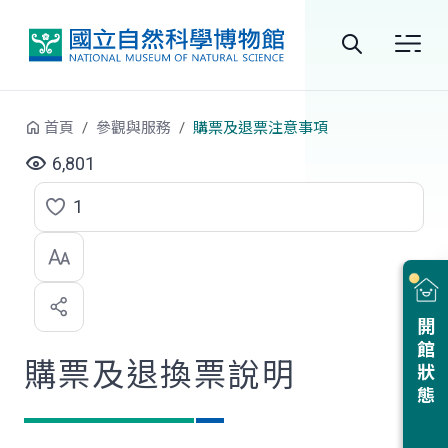
跳到中央內容區塊
全
站
首頁
參觀與服務
購票及退票注意事項
搜
6,801
尋
1
點
選
喜
開館狀態
歡
購票及退換票說明