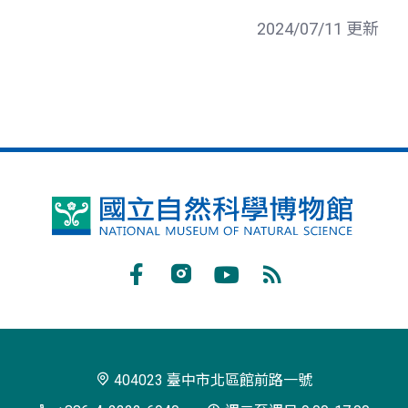
2024/07/11 更新
國
立
自
Facebook
Instagram
Youtube
RSS
然
訂
科
閱
學
404023 臺中市北區館前路一號
博