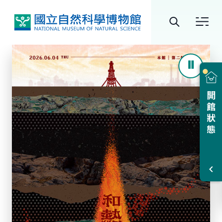
跳到中央內容區塊
全
站
搜
尋
開館狀態