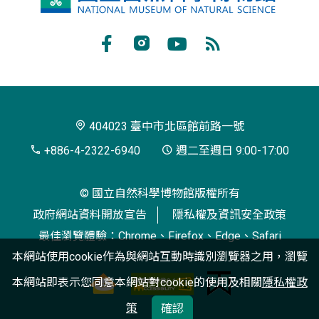
立
自
Facebook
Instagram
Youtube
RSS
然
訂
科
閱
學
404023 臺中市北區館前路一號
博
+886-4-2322-6940
週二至週日 9:00-17:00
物
© 國立自然科學博物館版權所有
館
政府網站資料開放宣告
隱私權及資訊安全政策
最佳瀏覽體驗：Chrome、Firefox、Edge、Safari
本網站使用cookie作為與網站互動時識別瀏覽器之用，瀏覽
本網站即表示您同意本網站對cookie的使用及相關
隱私權政
策
確認