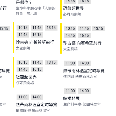
14:45
16:15
是哪位？
前行
恐龍超世界
生命科學廳-2樓「人類的
故事」展示區
必可飛劇場
10:15
11:45
13:15
13:15
10:15
11:45
13:15
14:45
16:15
14:45
16:15
珍古德 向著希望前行
珍古德 向著希望前行
太空劇場
太空劇場
10:15
11:45
13:15
11:00
14:00
14:45
16:15
時導覽
熱帶雨林溫室定時導覽
室
恐龍超世界
植物園-熱帶雨林溫室
必可飛劇場
11:00
14:00
11:00
14:00
鯨掘特展
展室
熱帶雨林溫室定時導覽
生命科學廳-第四特展室
植物園-熱帶雨林溫室