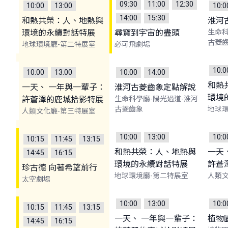
09:30
11:00
12:30
10:00
13:00
10:0
14:00
15:30
和熱共榮：人、地熱與
淮河
環境的永續對話特展
尋寶到宇宙的盡頭
生命科
古菱
地球環境廳-第二特展室
必可飛劇場
10:0
10:00
13:00
10:00
14:00
和熱
一天、 一年與一輩子：
淮河古菱齒象定點解說
環境
許蒼澤的鹿城拾影特展
生命科學廳-陽光過道-淮河
古菱齒象
地球環
人類文化廳-第三特展室
10:00
13:00
10:0
10:15
11:45
13:15
和熱共榮：人、地熱與
一天
14:45
16:15
環境的永續對話特展
許蒼
珍古德 向著希望前行
地球環境廳-第二特展室
人類文
太空劇場
10:00
13:00
10:0
10:15
11:45
13:15
一天、 一年與一輩子：
植物
14:45
16:15