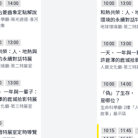
0
14:00
10:00
13:00
古菱齒象定點解說
和熱共榮：人、
學廳-陽光過道-淮河
環境的永續對話
齒象
地球環境廳-第二特
0
13:00
10:00
13:00
共榮：人、地熱與
一天、 一年與一
的永續對話特展
許蒼澤的鹿城拾
境廳-第二特展室
人類文化廳-第三特
0
13:00
10:00
14:00
、 一年與一輩子：
「偽」了生存，
澤的鹿城拾影特展
是哪位？
化廳-第三特展室
生命科學廳-2樓「
故事」展示區
0
10:15
11:45
園特展室定時導覽