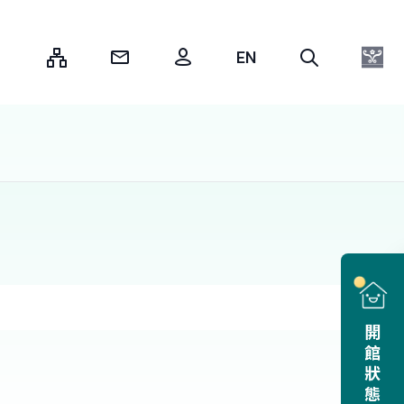
:::
開館狀態