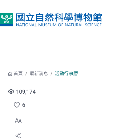
跳到中央內容區塊
首頁
最新消息
活動行事曆
109,174
6
點
選
喜