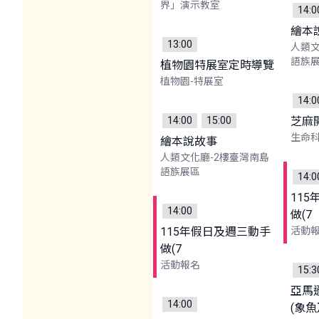
界」演示教室
14:0
繪本
13:00
人類文
語族
植物園特展室定時導覽
植物園-特展室
14:0
14:00
15:00
芝麻
生命科
繪本說故事
人類文化廳-2樓臺灣南島
語族展區
14:0
11
14:00
做(7
115年假日及週三動手
活動
做(7
活動報名
15:3
亞馬
14:00
(象