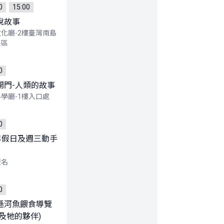
0
15:00
說故事
化廳-2樓臺灣南島
展區
0
開門-人類的故事
學廳-1樓入口處
0
5年假日及週三動手
報名
0
遜河魚餵食導覽
魚及牠的夥伴)