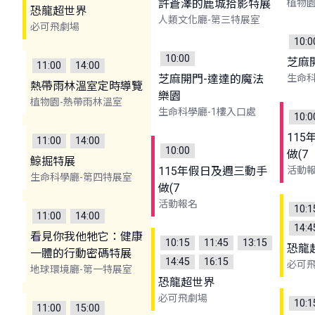
許蒼澤的鹿城拾影特展
植物園
恐龍超世界
人類文化廳-第三特展室
必可飛劇場
10:0
10:00
芝麻
11:00
14:00
芝麻開門-達達的魔法
生命科
熱帶雨林溫室定時導覽
樂園
植物園-熱帶雨林溫室
生命科學廳-1樓入口處
10:0
11
11:00
14:00
10:00
做(7
鯨掘特展
115年假日及週三動手
活動
生命科學廳-第四特展室
做(7
活動報名
10:1
11:00
14:00
14:4
看見你我他牠它：健康
10:15
11:45
13:15
恐龍
一體的行動密碼特展
14:45
16:15
必可
地球環境廳-第一特展室
恐龍超世界
必可飛劇場
10:1
11:00
15:00