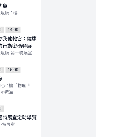
魷魚
境廳-1樓
0
14:00
你我他牠它：健康
的行動密碼特展
境廳-第一特展室
0
15:00
線
心-4樓「物理世
演示教室
0
園特展室定時導覽
-特展室