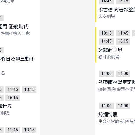
14:45
16:15
-特展室
珍古德 向著希望
太空劇場
0
開門-恐龍時代
10:15
11:45
學廳-1樓入口處
14:45
16:15
恐龍超世界
0
必可飛劇場
5年假日及週三動手
報名
11:00
14:00
熱帶雨林溫室定
植物園-熱帶雨林溫
5
11:45
13:15
5
16:15
11:00
14:00
超世界
飛劇場
鯨掘特展
生命科學廳-第四特
5
11:45
13:15