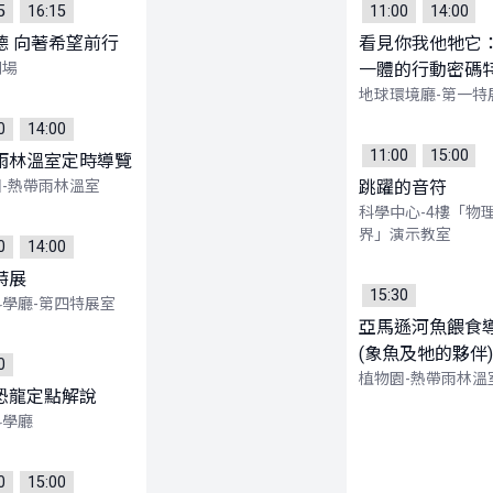
5
16:15
11:00
14:00
德 向著希望前行
看見你我他牠它
劇場
一體的行動密碼
地球環境廳-第一特
0
14:00
11:00
15:00
雨林溫室定時導覽
-熱帶雨林溫室
跳躍的音符
科學中心-4樓「物
界」演示教室
0
14:00
特展
15:30
學廳-第四特展室
亞馬遜河魚餵食
(象魚及牠的夥伴)
0
植物園-熱帶雨林溫
恐龍定點解說
科學廳
0
15:00