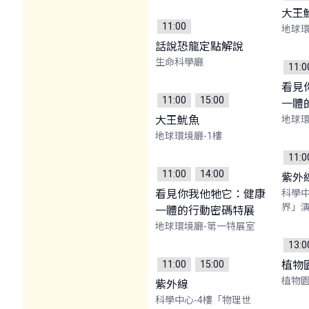
大王
11:00
地球環
話說恐龍定點解說
生命科學廳
11:0
看見
11:00
15:00
一體
大王魷魚
地球環
地球環境廳-1樓
11:0
11:00
14:00
紫外
看見你我他牠它：健康
科學中
界」
一體的行動密碼特展
地球環境廳-第一特展室
13:0
11:00
15:00
植物
植物園
紫外線
科學中心-4樓「物理世