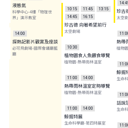
14:4
液態氮
10:15
11:45
13:15
珍古
科學中心-4樓「物理世
14:45
16:15
界」演示教室
太空
珍古德 向著希望前行
太空劇場
14:00
11:0
探熱記影片觀賞及座談
熱帶
10:30
必可飛劇場-國際會議廳藍
植物園
廳
植物園食人魚餵食導覽
植物園-熱帶雨林溫室
11:0
鯨掘
11:00
14:00
生命科
熱帶雨林溫室定時導覽
植物園-熱帶雨林溫室
11:0
話說
11:00
14:00
生命
鯨掘特展
生命科學廳-第四特展室
11:0