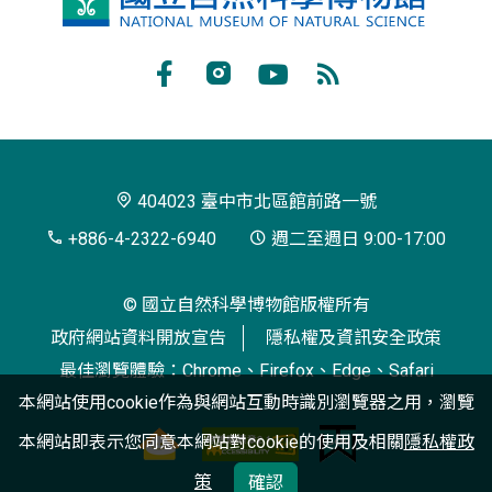
立
自
Facebook
Instagram
Youtube
RSS
然
訂
科
閱
學
404023 臺中市北區館前路一號
博
+886-4-2322-6940
週二至週日 9:00-17:00
物
© 國立自然科學博物館版權所有
館
政府網站資料開放宣告
隱私權及資訊安全政策
最佳瀏覽體驗：Chrome、Firefox、Edge、Safari
本網站使用cookie作為與網站互動時識別瀏覽器之用，瀏覽
本網站即表示您同意本網站對cookie的使用及相關
隱私權政
策
確認