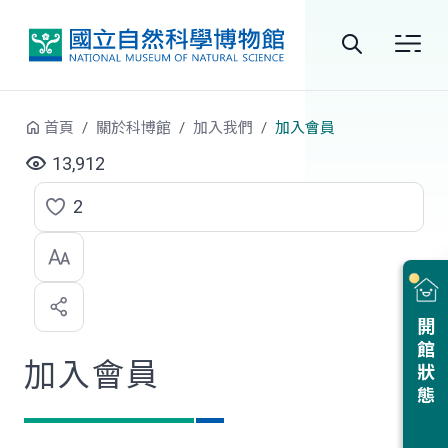
跳到中央內容區塊
全
站
首頁
關於科博館
加入我們
加入會員
搜
13,912
尋
2
點
選
喜
開館狀態
歡
加入會員