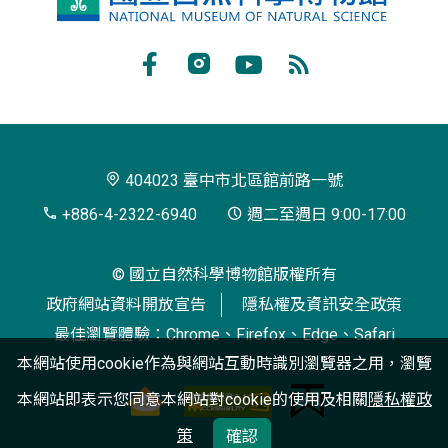
立
自
Facebook
Instagram
Youtube
RSS
然
訂
科
閱
學
404023 臺中市北區館前路一號
博
+886-4-2322-6940
週二至週日 9:00-17:00
物
© 國立自然科學博物館版權所有
館
政府網站資料開放宣告
隱私權及資訊安全政策
最佳瀏覽體驗：Chrome、Firefox、Edge、Safari
本網站使用cookie作為與網站互動時識別瀏覽器之用，瀏覽
本網站即表示您同意本網站對cookie的使用及相關
隱私權政
策
確認