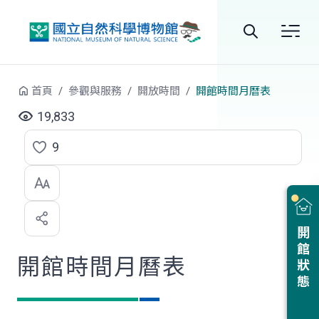
跳到中央內容區塊
全
站
首頁
參觀與服務
開放時間
開館時間月曆表
搜
19,833
尋
9
點
選
喜
開館狀態
歡
開館時間月曆表