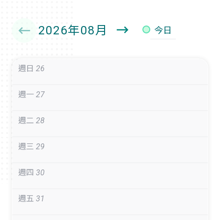
個
上
2026年08月
今日
下
個
週日
26
月
週一
27
週二
28
週三
29
週四
30
週五
31