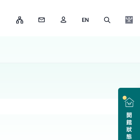
:::
開館狀態