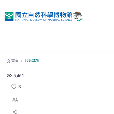
跳到中央內容區塊
首頁
網站導覽
5,461
3
點
選
喜