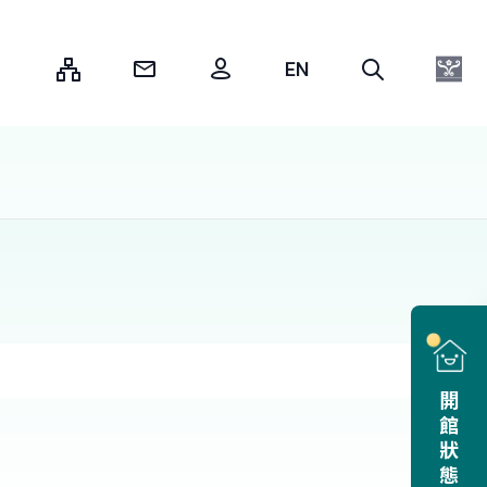
:::
開館狀態