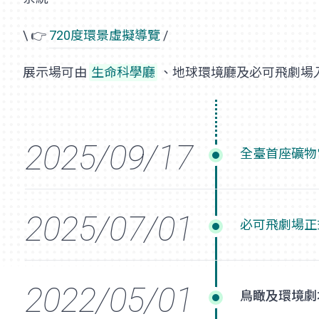
\ 👉
720度環景虛擬導覽
/
展示場可由
生命科學廳
、地球環境廳及必可飛劇場
全臺首座礦物
必可飛劇場正
鳥瞰及環境劇