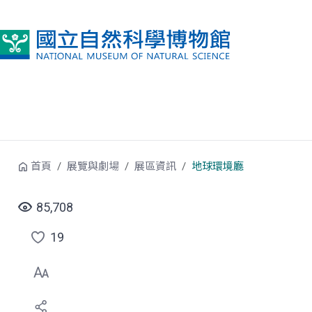
跳到中央內容區塊
首頁
展覽與劇場
展區資訊
地球環境廳
85,708
19
點
選
喜