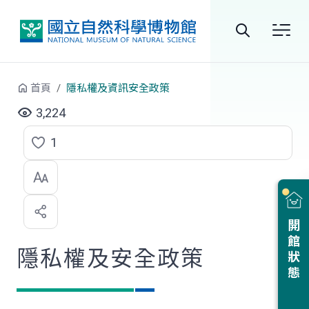
跳到中央內容區塊
全
站
首頁
隱私權及資訊安全政策
搜
3,224
尋
1
點
選
喜
開館狀態
歡
隱私權及安全政策