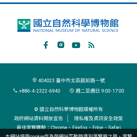
國
立
自
Facebook
Instagram
Youtube
RSS
然
訂
科
閱
學
404023 臺中市北區館前路一號
博
+886-4-2322-6940
週二至週日 9:00-17:00
物
© 國立自然科學博物館版權所有
館
政府網站資料開放宣告
隱私權及資訊安全政策
最佳瀏覽體驗：Chrome、Firefox、Edge、Safari
本網站使用cookie作為與網站互動時識別瀏覽器之用，瀏覽