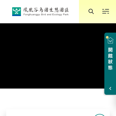
跳到中央內容區塊
全
站
向
搜
下
尋
開館狀態