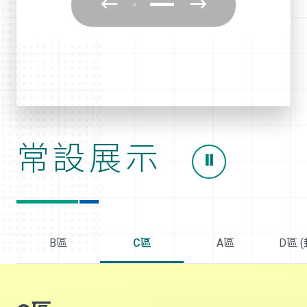
常設展示
B區
C區
A區
D區 