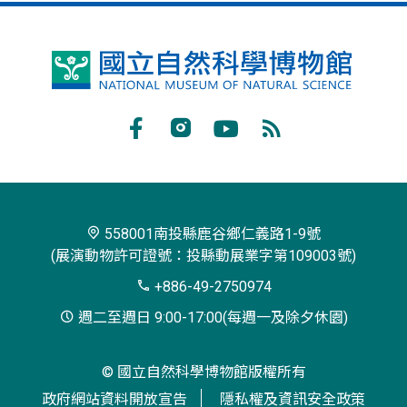
鳳
凰
谷
Facebook
Instagram
Youtube
RSS
鳥
訂
園
閱
生
558001南投縣鹿谷鄉仁義路1-9號
(展演動物許可證號：投縣動展業字第109003號)
態
+886-49-2750974
園
週二至週日 9:00-17:00(每週一及除夕休園)
區
© 國立自然科學博物館版權所有
政府網站資料開放宣告
隱私權及資訊安全政策