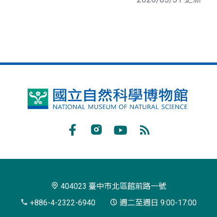
國
立
自
Facebook
Instagram
Youtube
RSS
然
訂
科
閱
學
404023 臺中市北區館前路一號
博
+886-4-2322-6940
週二至週日 9:00-17:00