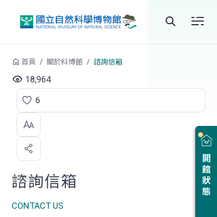
跳到中央內容區塊
全
站
首頁
關於科博館
諮詢信箱
搜
18,964
尋
6
點
選
喜
開館狀態
歡
諮詢信箱
CONTACT US