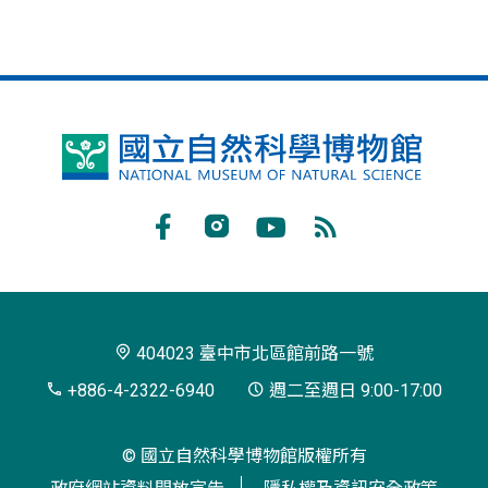
國
立
自
Facebook
Instagram
Youtube
RSS
然
訂
科
閱
學
404023 臺中市北區館前路一號
博
+886-4-2322-6940
週二至週日 9:00-17:00
物
© 國立自然科學博物館版權所有
館