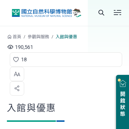
跳到中央內容區塊
全
站
首頁
參觀與服務
入館與優惠
搜
190,561
尋
18
點
選
喜
開館狀態
歡
入館與優惠