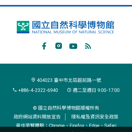
國
立
自
Facebook
Instagram
Youtube
RSS
然
訂
科
閱
學
404023 臺中市北區館前路一號
博
+886-4-2322-6940
週二至週日 9:00-17:00
物
© 國立自然科學博物館版權所有
館
政府網站資料開放宣告
隱私權及資訊安全政策
最佳瀏覽體驗：Chrome、Firefox、Edge、Safari