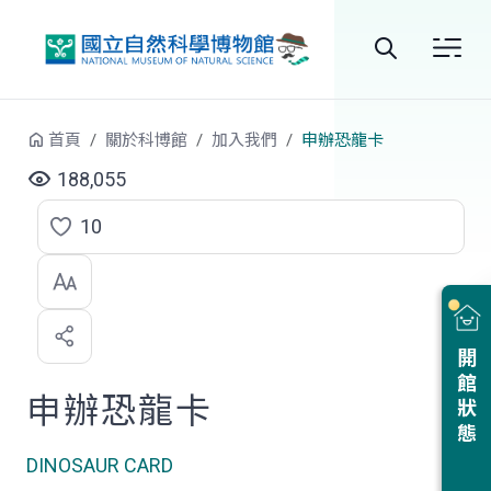
跳到中央內容區塊
全
站
首頁
關於科博館
加入我們
申辦恐龍卡
搜
188,055
尋
10
點
選
喜
開館狀態
歡
申辦恐龍卡
DINOSAUR CARD