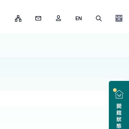
:::
開館狀態