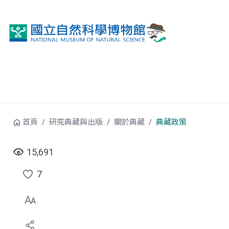
跳到中央內容區塊
首頁
研究典藏與出版
關於典藏
典藏政策
15,691
7
點
選
喜