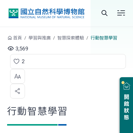
跳到中央內容區塊
全
站
首頁
學習與推廣
智慧探索體驗
行動智慧學習
搜
3,569
尋
2
點
選
喜
開館狀態
歡
行動智慧學習