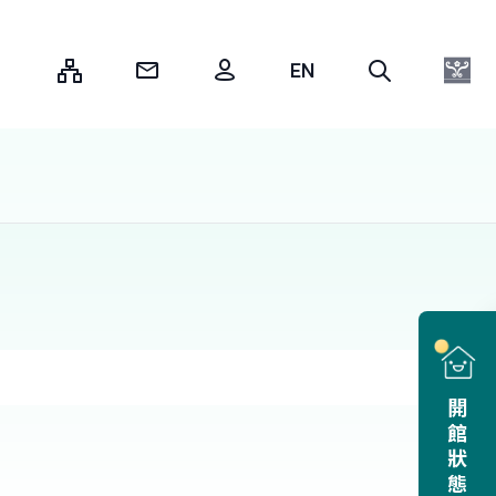
:::
開館狀態