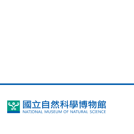
國
立
自