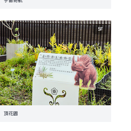
宇宙奇航
5F
頂花園