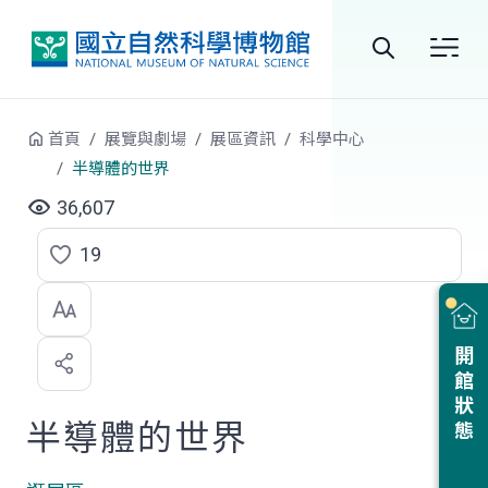
跳到中央內容區塊
全
站
首頁
展覽與劇場
展區資訊
科學中心
搜
半導體的世界
尋
36,607
19
點
選
喜
開館狀態
歡
半導體的世界