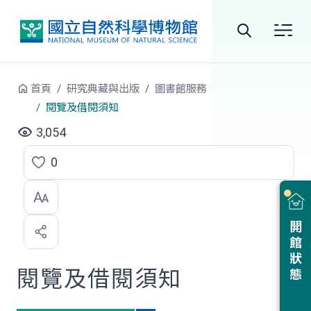
跳到中央內容區塊
全
站
首頁
研究典藏與出版
圖書館服務
搜
閱覽及借閱須知
尋
3,054
0
點
選
喜
開館狀態
歡
閱覽及借閱須知