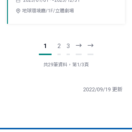
2023/01/01 ～2023/12/31
地球環境廳/1F/立體劇場
1
2
3
下
最
一
後
頁
一
共29筆資料，第1/3頁
頁
2022/09/19 更新