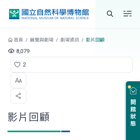
跳到中央內容區塊
全
站
首頁
展覽與劇場
劇場資訊
影片回顧
搜
8,079
尋
2
點
選
喜
開館狀態
歡
影片回顧