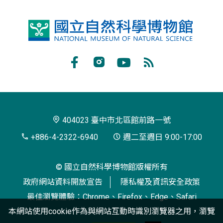
國
立
自
Facebook
Instagram
Youtube
RSS
然
訂
科
閱
學
404023 臺中市北區館前路一號
博
+886-4-2322-6940
週二至週日 9:00-17:00
物
© 國立自然科學博物館版權所有
館
政府網站資料開放宣告
隱私權及資訊安全政策
最佳瀏覽體驗：Chrome、Firefox、Edge、Safari
本網站使用cookie作為與網站互動時識別瀏覽器之用，瀏覽