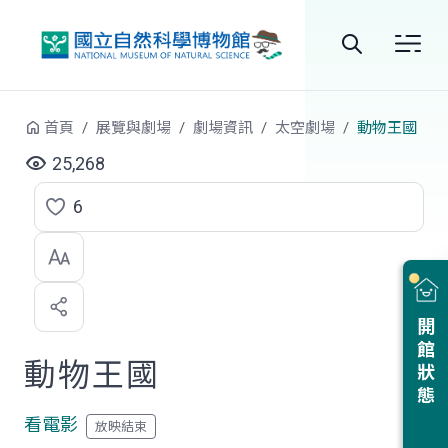
跳到中央內容區塊
全
站
首頁
展覽與劇場
劇場資訊
太空劇場
動物王國
搜
25,268
尋
6
點
選
喜
開館狀態
歡
動物王國
看電影