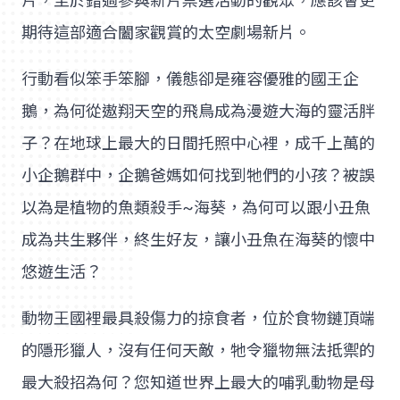
片，至於錯過參與新片票選活動的觀眾，應該會更
期待這部適合闔家觀賞的太空劇場新片。
行動看似笨手笨腳，儀態卻是雍容優雅的國王企
鵝，為何從遨翔天空的飛鳥成為漫遊大海的靈活胖
子？在地球上最大的日間托照中心裡，成千上萬的
小企鵝群中，企鵝爸媽如何找到牠們的小孩？被誤
以為是植物的魚類殺手~海葵，為何可以跟小丑魚
成為共生夥伴，終生好友，讓小丑魚在海葵的懷中
悠遊生活？
動物王國裡最具殺傷力的掠食者，位於食物鏈頂端
的隱形獵人，沒有任何天敵，牠令獵物無法抵禦的
最大殺招為何？您知道世界上最大的哺乳動物是母