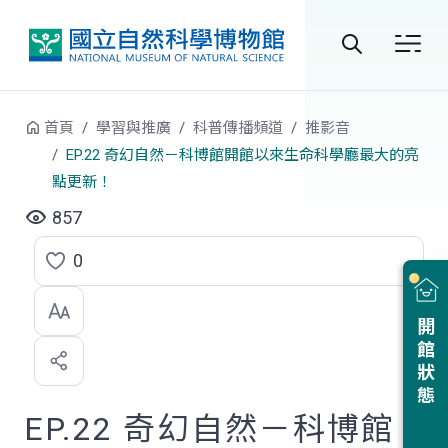
跳到中央內容區塊
全
站
首頁
學習與推廣
科普傳播頻道
推影音
搜
EP.22 奇幻自然－科博館開館以來生命科學廳最大的亮
點更新！
尋
857
0
點
選
開館狀態
喜
歡
EP.22 奇幻自然－科博館