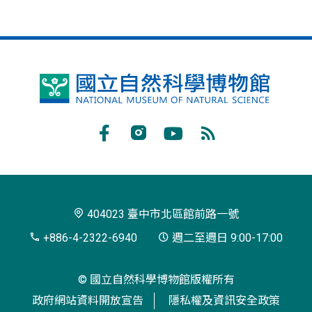
國
立
自
Facebook
Instagram
Youtube
RSS
然
訂
科
閱
學
404023 臺中市北區館前路一號
博
+886-4-2322-6940
週二至週日 9:00-17:00
物
© 國立自然科學博物館版權所有
館
政府網站資料開放宣告
隱私權及資訊安全政策