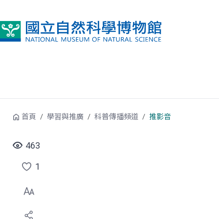
跳到中央內容區塊
首頁
學習與推廣
科普傳播頻道
推影音
463
1
點
選
喜