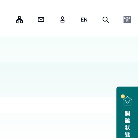
:::
開館狀態