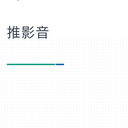
歡
推影音