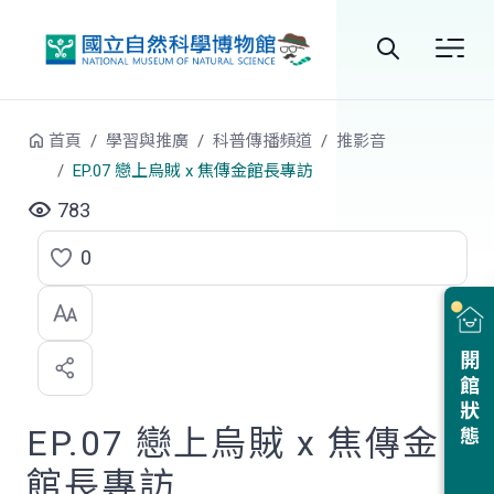
跳到中央內容區塊
全
站
首頁
學習與推廣
科普傳播頻道
推影音
搜
EP.07 戀上烏賊 x 焦傳金館長專訪
尋
783
0
點
選
喜
開館狀態
歡
EP.07 戀上烏賊 x 焦傳金
館長專訪