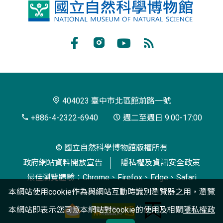
國
立
自
Facebook
Instagram
Youtube
RSS
然
訂
科
閱
學
404023 臺中市北區館前路一號
博
+886-4-2322-6940
週二至週日 9:00-17:00
物
© 國立自然科學博物館版權所有
館
政府網站資料開放宣告
隱私權及資訊安全政策
最佳瀏覽體驗：Chrome、Firefox、Edge、Safari
本網站使用cookie作為與網站互動時識別瀏覽器之用，瀏覽
本網站即表示您同意本網站對cookie的使用及相關
隱私權政