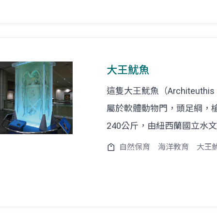
大王魷魚
這隻大王魷魚（Architeuthis 
屬於軟體動物門，頭足綱，槍
240公斤，由紐西蘭國立水
自然保育
海洋教育
大王