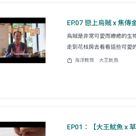
EP.07 戀上烏賊 x 焦
烏賊是非常可愛而療癒的生
走到花枝房去看看這些可愛
海洋教育
大王魷魚
EP01：【大王魷魚 x