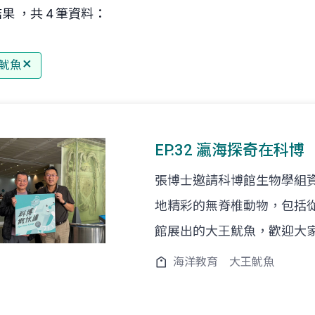
果 ，共 4 筆資料：
魷魚
EP.32 瀛海探奇在科博
張博士邀請科博館生物學組
地精彩的無脊椎動物，包括
館展出的大王魷魚，歡迎大
海洋教育
大王魷魚