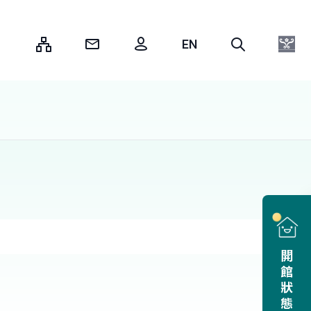
:::
開館狀態