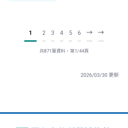
1
2
3
4
5
6
到
到
下
最
一
後
共871筆資料，第1/44頁
頁
一
頁
2026/03/30 更新