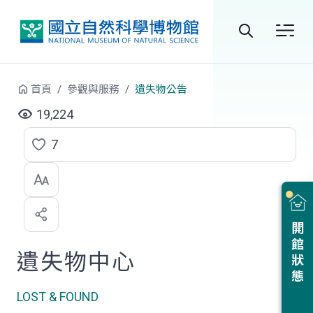
跳到中央內容區塊
全
站
首頁
參觀與服務
遺失物公告
搜
19,224
尋
7
點
選
喜
開館狀態
歡
遺失物中心
LOST & FOUND