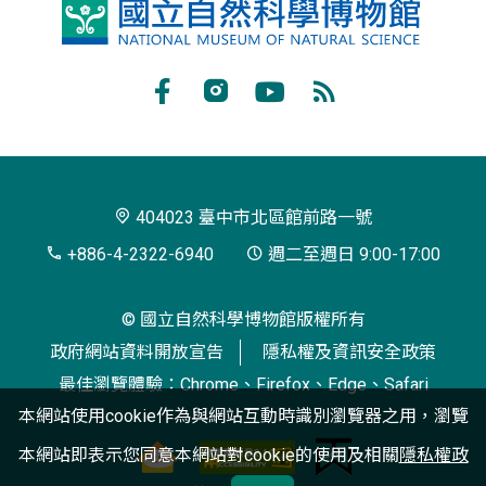
國
立
自
Facebook
Instagram
Youtube
RSS
然
訂
科
閱
學
404023 臺中市北區館前路一號
博
+886-4-2322-6940
週二至週日 9:00-17:00
物
© 國立自然科學博物館版權所有
館
政府網站資料開放宣告
隱私權及資訊安全政策
最佳瀏覽體驗：Chrome、Firefox、Edge、Safari
本網站使用cookie作為與網站互動時識別瀏覽器之用，瀏覽
本網站即表示您同意本網站對cookie的使用及相關
隱私權政