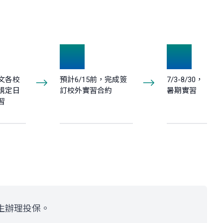
6
7
行文各校
預計6/15前，完成簽
7/3-8/30，
規定日
訂校外實習合約
暑期實習
習
生辦理投保。