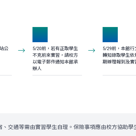
4
5
網站公
5/20前，若有正取學生
5/29前，本館
不克前來實習，請校方
轉知錄取學生依
以電子郵件通知本館承
期辧理報到及實
辦人
宿、交通等需由實習學生自理。保險事項應由校方協助學