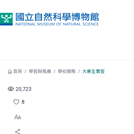
跳到中央內容區塊
首頁
學習與推廣
學校服務
大專生實習
20,723
8
點
選
喜