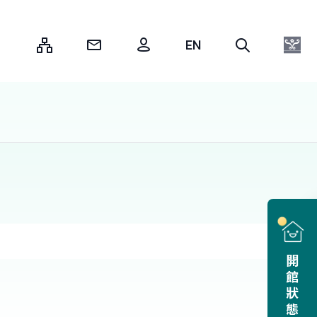
:::
開館狀態