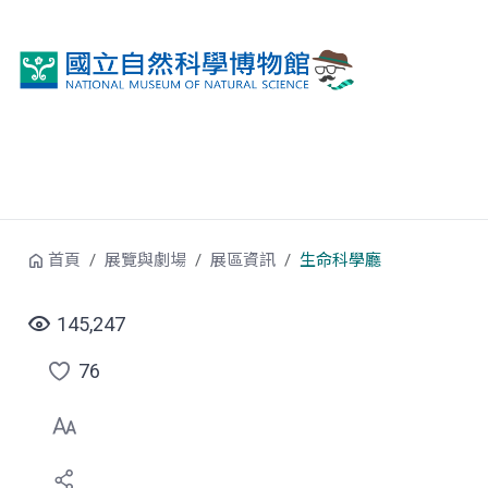
跳到中央內容區塊
首頁
展覽與劇場
展區資訊
生命科學廳
145,247
76
點
選
喜