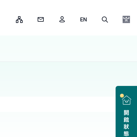
:::
開館狀態