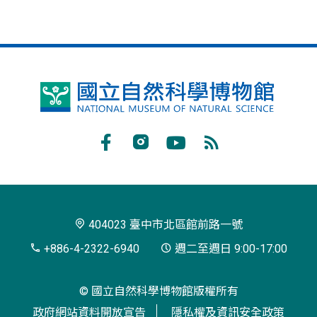
國
立
自
Facebook
Instagram
Youtube
RSS
然
訂
科
閱
學
404023 臺中市北區館前路一號
博
+886-4-2322-6940
週二至週日 9:00-17:00
物
© 國立自然科學博物館版權所有
館
政府網站資料開放宣告
隱私權及資訊安全政策