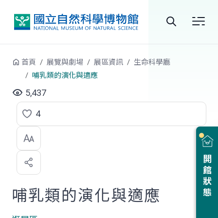
跳到中央內容區塊
全
站
首頁
展覽與劇場
展區資訊
生命科學廳
搜
哺乳類的演化與適應
尋
5,437
4
點
選
喜
開館狀態
歡
哺乳類的演化與適應