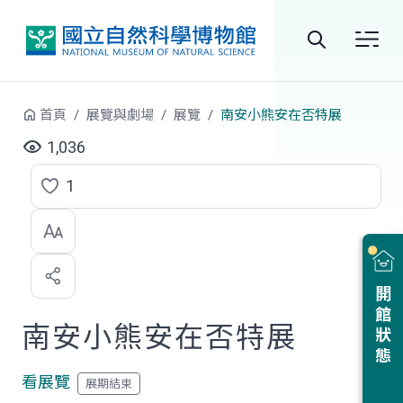
跳到中央內容區塊
全
站
首頁
展覽與劇場
展覽
南安小熊安在否特展
搜
1,036
尋
1
點
選
喜
開館狀態
歡
南安小熊安在否特展
看展覽