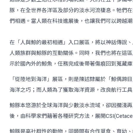
豚，在全世界各洋區及部分的淡水河流棲息。牠們在
們相遇。當人類在科技進展後，也讓我們可以跨越潮
在「人與鯨的最初相遇」入口展區，將以神話傳說、
人類族群與鯨豚的互動關係。同時，我們也將在這區
示於國內外的鯨魚，任務完成後帶著傷痕回到蒐藏庫，
「從陸地到海洋」展區，則是陳述隸屬於「鯨偶蹄目
海洋之巧；而人類為了獲取海洋資源，改良航行工具
鯨豚本悠游於全球海洋與少數淡水流域，卻因擱淺再
後，由科學家們藉著各種研究方法，展開CSI(Cetacean Str
鯨豚是高社群性的動物，同類間有合作覓食、育幼、