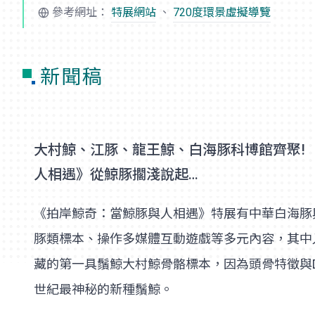
參考網址：
特展網站
、
720度環景虛擬導覽
新聞稿
大村鯨、江豚、龍王鯨、白海豚科博館齊聚!
人相遇》從鯨豚擱淺說起…
《拍岸鯨奇：當鯨豚與人相遇》特展有中華白海豚
豚類標本、操作多媒體互動遊戲等多元內容，其中
藏的第一具鬚鯨大村鯨骨骼標本，因為頭骨特徵與D
世紀最神秘的新種鬚鯨。