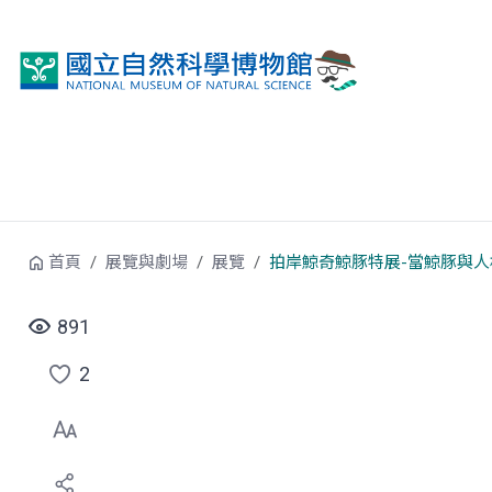
跳到中央內容區塊
首頁
展覽與劇場
展覽
拍岸鯨奇鯨豚特展-當鯨豚與人
891
2
點
選
喜