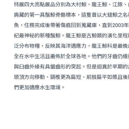
特展四大亮點展品分別為大村鯨、龍王鯨、江豚、
典藏的第一具鬚鯨骨骼標本，這隻曾以大翅鯨之名
魚，任務完成後帶著傷痕回到蒐藏庫，直到2003年
紀最神秘的新種鬚鯨。龍王鯨是古鯨類的演化里程
泛分布物種，反映其海洋適應力，龍王鯨科是最晚
全在水中生活且遍佈於全球各地。他們的牙齒仍維
與臼齒外緣有具鋸齒形的突起。但是迴異於早期的
頭頂方向移動、頸椎更為扁短、前肢扁平如槳且後
們更加適應水生環境。