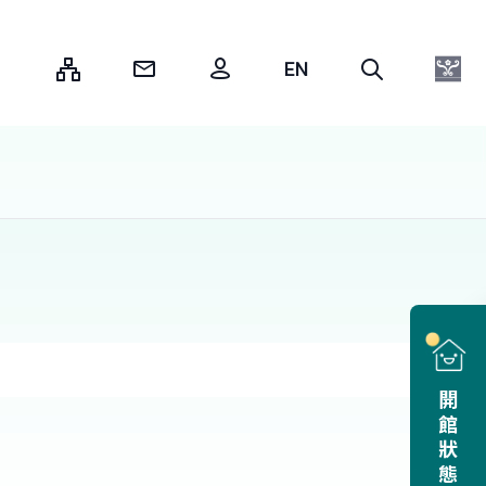
:::
開館狀態