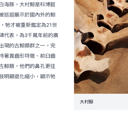
白海豚，大村鯨是科博館
被巡迴展示於國內外的鯨
，牠才被重新鑑定為21世
碑代表，為3千萬年前的廣
出現的古鯨類群之一，完
持著異齒形特徵、前臼齒
古鯨類，他們的鼻孔更往
肢明顯退化縮小，顯示牠
大村鯨