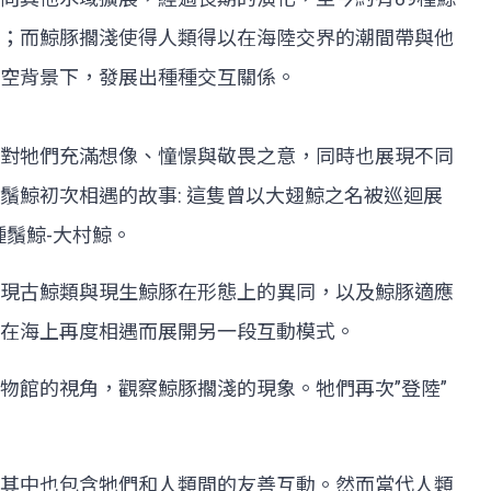
；而鯨豚擱淺使得人類得以在海陸交界的潮間帶與他
空背景下，發展出種種交互關係。
對牠們充滿想像、憧憬與敬畏之意，同時也展現不同
鯨初次相遇的故事: 這隻曾以大翅鯨之名被巡迴展
種鬚鯨-大村鯨。
現古鯨類與現生鯨豚在形態上的異同，以及鯨豚適應
在海上再度相遇而展開另一段互動模式。
物館的視角，觀察鯨豚擱淺的現象。牠們再次”登陸”
其中也包含牠們和人類間的友善互動。然而當代人類