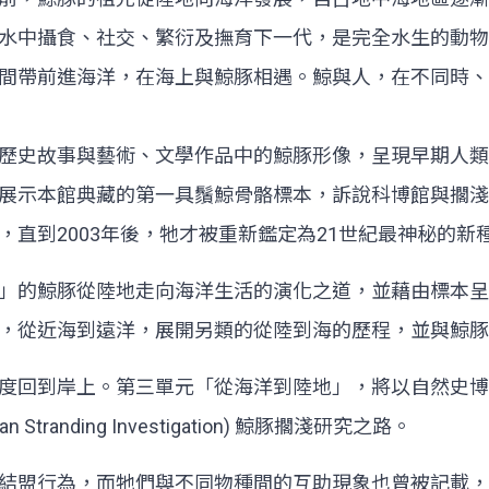
水中攝食、社交、繁衍及撫育下一代，是完全水生的動物
間帶前進海洋，在海上與鯨豚相遇。鯨與人，在不同時、
歷史故事與藝術、文學作品中的鯨豚形像，呈現早期人類
展示本館典藏的第一具鬚鯨骨骼標本，訴說科博館與擱淺鬚
直到2003年後，牠才被重新鑑定為21世紀最神秘的新
」的鯨豚從陸地走向海洋生活的演化之道，並藉由標本呈
，從近海到遠洋，展開另類的從陸到海的歷程，並與鯨豚
度回到岸上。第三單元「從海洋到陸地」，將以自然史博
anding Investigation) 鯨豚擱淺研究之路。
結盟行為，而牠們與不同物種間的互助現象也曾被記載，