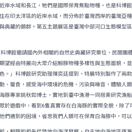
近岸水域和長江，牠們是國際保育焦點物種，也是科博館
住在印太洋區的近岸水域，而分佈於臺灣西岸的臺灣亞種
與典藏的類群。第五主題展區是臺灣中部河口生態模型區
，科博館邀請國內外相關的自然史典藏研究單位、民間團
期望經由特展向大眾介紹鯨豚物種多樣性與生態面貌，並
色。」科博館研究助理陳奕廷提到，特展特別製作了兩款
動、獵食，感受海中環境的危機、污染與噪音，體驗人類
海豚專家姚秋如博士，實地到臺中漁港一同搭乘研究漁船
眾於遊戲中，看到6隻真實存在白海豚的實際全貌，除了
他們遇到的困境，省思我們人類可在保育白海豚中，可以
前，鯨豚的祖先從陸地向海洋發展，自古地中海地區逐漸