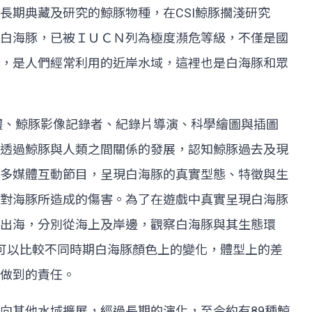
長期典藏及研究的鯨豚物種，在CSI鯨豚擱淺研究
白海豚，已被ＩＵＣＮ列為極度瀕危等級，不僅是國
，是人們經常利用的近岸水域，這裡也是白海豚和眾
體、鯨豚影像記錄者、紀錄片導演、科學繪圖與插圖
透過鯨豚與人類之間關係的發展，認知鯨豚過去及現
多媒體互動節目，呈現白海豚的真實型態、特徵與生
對海豚所造成的傷害。為了在遊戲中真實呈現白海豚
出海，分別從海上及岸邊，觀察白海豚與其生態環
可以比較不同時期白海豚顏色上的變化，體型上的差
做到的責任。
向其他水域擴展，經過長期的演化，至今約有89種鯨