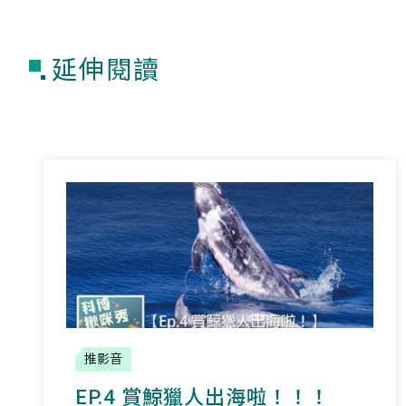
延伸閱讀
推影音
EP.4 賞鯨獵人出海啦！！！