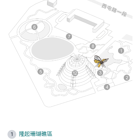
隆起珊瑚礁區