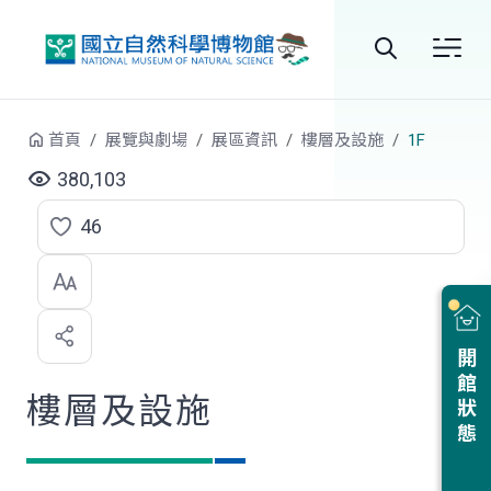
跳到中央內容區塊
全
站
首頁
展覽與劇場
展區資訊
樓層及設施
1F
搜
380,103
尋
46
點
選
喜
開館狀態
歡
樓層及設施