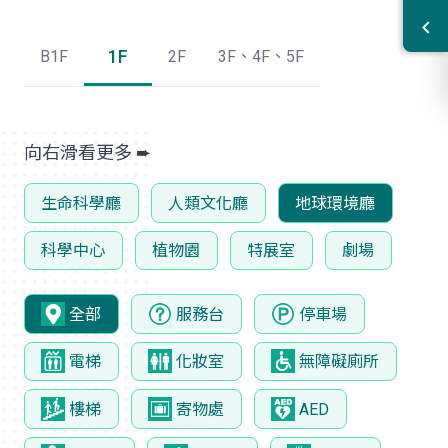
1F
B1F
2F
3F、4F、5F
生命科學廳
人類文化廳
地球環境廳
科學中心
植物園
特展室
劇場
全部
服務台
停車場
電梯
化妝室
無障礙廁所
樓梯
寄物處
AED