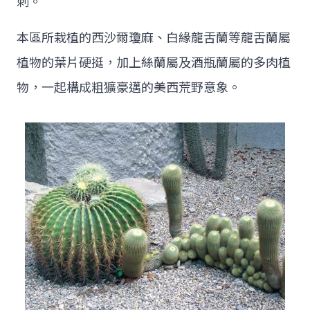
刺。
本區所栽植的西沙爾瓊麻、白緣龍舌蘭等龍舌蘭屬
植物的葉片硬挺，加上絲蘭屬及酒瓶蘭屬的多肉植
物，一起構成粗獷豪邁的美西荒野意象。