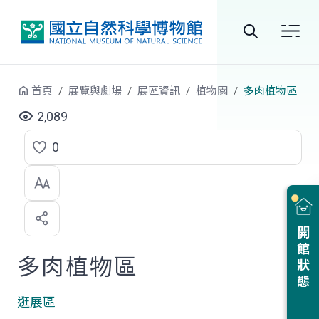
跳到中央內容區塊
全
站
首頁
展覽與劇場
展區資訊
植物園
多肉植物區
搜
2,089
尋
0
點
選
喜
開館狀態
歡
多肉植物區
逛展區