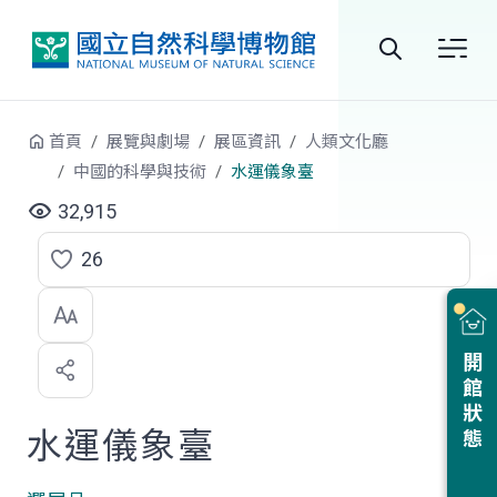
跳到中央內容區塊
全
站
首頁
展覽與劇場
展區資訊
人類文化廳
搜
中國的科學與技術
水運儀象臺
尋
32,915
26
點
選
喜
開館狀態
歡
水運儀象臺