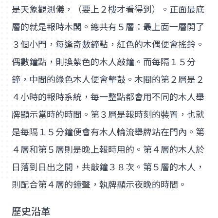
是天象觀測儀，（要上２樓才看得到）。正面最底
層的就是報時木閣。總共有５層：最上面一層開了
３個小門，每逢奇數鐘點，紅色的木偶便會搖鈴。
偶數鐘點，則換紫色的木人敲鐘。而每隔１５分
鐘，中間的綠色木人便會擊鼓。木閣的第２層是２
４小時的報時系統，每一整點都會用不同的木人舉
牌顯示當時的時間。第３層是報時刻的裝置，也就
是每隔１５分鐘便會有木人輪流舉牌站在門內。第
４層和第５層則是晚上報時用的。第４層的木人於
日落到日出之間，共敲鐘３８次。第５層的木人，
則配合第４層的鐘聲，執牌顯示夜晚的時間。
歷史沿革