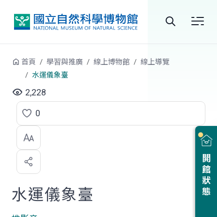
跳到中央內容區塊
全
站
首頁
學習與推廣
線上博物館
線上導覽
搜
水運儀象臺
尋
2,228
0
點
選
喜
開館狀態
歡
水運儀象臺