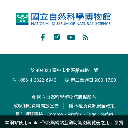
國
立
自
Facebook
Instagram
Youtube
RSS
然
訂
科
閱
學
404023 臺中市北區館前路一號
博
+886-4-2322-6940
週二至週日 9:00-17:00
物
© 國立自然科學博物館版權所有
館
政府網站資料開放宣告
隱私權及資訊安全政策
最佳瀏覽體驗：Chrome、Firefox、Edge、Safari
本網站使用cookie作為與網站互動時識別瀏覽器之用，瀏覽